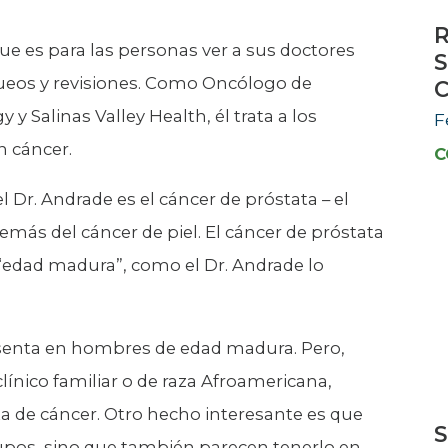
R
ue es para las personas ver a sus doctores
S
ueos y revisiones. Como Oncólogo de
C
y Salinas Valley Health, él trata a los
F
n cáncer.
C
l Dr. Andrade es el cáncer de próstata – el
ás del cáncer de piel. El cáncer de próstata
“edad madura”, como el Dr. Andrade lo
esenta en hombres de edad madura. Pero,
línico familiar o de raza Afroamericana,
a de cáncer. Otro hecho interesante es que
S
upos, sino que también parecen tenerlo en