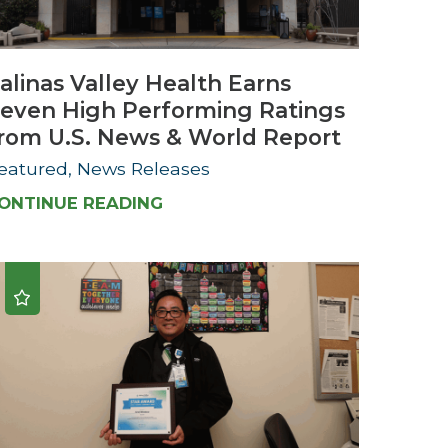
Urology
alinas Valley Health Earns
Women's Health
even High Performing Ratings
Wound Healing Services
rom U.S. News & World Report
eatured, News Releases
ONTINUE READING