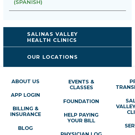
(SPANISH)
SALINAS VALLEY
HEALTH CLINICS
OUR LOCATIONS
ABOUT US
P
EVENTS &
TRANS
CLASSES
APP LOGIN
SA
FOUNDATION
VALLE
BILLING &
CL
INSURANCE
HELP PAYING
YOUR BILL
SER
BLOG
PHYSICIAN LOG