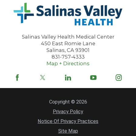
Salinas Valley Health Medical Center
450 East Romie Lane
Salinas
,
CA
93901
831-757-4333
Map + Directions
Copyright © 2026
Privacy Policy
Notice Of Privacy Practices
Site Map